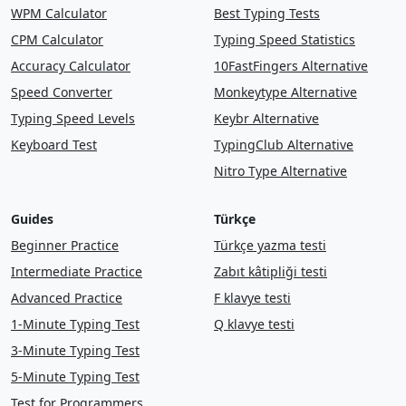
WPM Calculator
Best Typing Tests
CPM Calculator
Typing Speed Statistics
Accuracy Calculator
10FastFingers Alternative
Speed Converter
Monkeytype Alternative
Typing Speed Levels
Keybr Alternative
Keyboard Test
TypingClub Alternative
Nitro Type Alternative
Guides
Türkçe
Beginner Practice
Türkçe yazma testi
Intermediate Practice
Zabıt kâtipliği testi
Advanced Practice
F klavye testi
1-Minute Typing Test
Q klavye testi
3-Minute Typing Test
5-Minute Typing Test
Test for Programmers