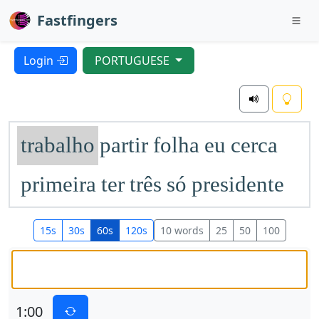
Fastfingers
Login
PORTUGUESE
trabalho
partir
folha
eu
cerca
primeira
ter
três
só
presidente
brasileira
pessoas
para
cidade
15s
30s
60s
120s
10 words
25
50
100
todo
afirmou
diz
outra
alguns
processo
o
banco
bem
mil
1:00