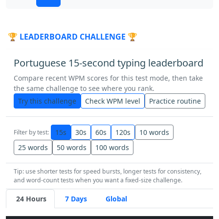
podem
nova
é
à
jogo
rio
bem
🏆 LEADERBOARD CHALLENGE 🏆
suas
rio
na
outros
real
ano
Portuguese 15-second typing leaderboard
antes
o
fazer
mas
nada
ele
Compare recent WPM scores for this test mode, then take
the same challenge to see where you rank.
Brasil
têm
seus
pode
preços
Try this challenge
Check WPM level
Practice routine
ainda
não
ontem
ela
um
depois
15s
30s
60s
120s
10 words
Filter by test:
está
disse
ou
alguns
suas
final
25 words
50 words
100 words
Tip: use shorter tests for speed bursts, longer tests for consistency,
em
sem
caso
pouco
mundo
and word-count tests when you want a fixed-size challenge.
24 Hours
7 Days
Global
mês
Fernando
mesmo
no
anos