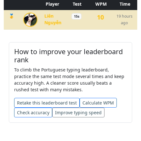
Player
Test
WPM
Time
sistema
programa
essa
caso
a
🥇
Liên
10
19 hours
15s
pela
Carlos
até
presidente
Nguyễn
ago
preços
os
quem
especial
ela
How to improve your leaderboard
após
tudo
seu
empresas
porque
rank
To climb the Portuguese typing leaderboard,
seus
vai
exemplo
número
practice the same test mode several times and keep
accuracy high. A cleaner score usually beats a
rushed test with many mistakes.
nacional
anos
para
dois
maior
Retake this leaderboard test
Calculate WPM
menos
pela
ter
reportagem
Check accuracy
Improve typing speed
Fernando
hoje
esporte
até
faz