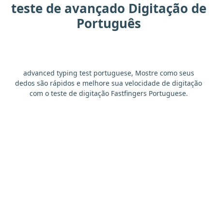
suas
pelo
é
me
ela
Carlos
teste de avançado Digitação de
Português
exemplo
outro
anos
esse
antes
foram
melhor
mais
não
ano
a
advanced typing test portuguese, Mostre como seus
dedos são rápidos e melhore sua velocidade de digitação
segundo
dia
estava
agora
pode
com o teste de digitação Fastfingers Portuguese.
vez
cada
programa
foi
os
lei
governo
mas
vida
ontem
pelos
cada
o
também
duas
disse
primeiro
de
tempo
grupo