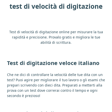
quanto
cominciare
giovane
test di velocità di digitazione
certo
salvare
vivere
vestire
il
chiamare
parlare
vedere
ci
non
Test di velocità di digitazione online per misurare la tua
rapidità e precisione. Provalo gratis e migliora le tue
abilità di scrittura.
tale
meglio
volta
vestire
alto
correre
dovere
ci
il
stupido
si
Test di digitazione veloce italiano
tenere
riuscire
o
se
lungo
Che ne dici di controllare la velocità delle tue dita con un
test? Puoi agire per migliorare il tuo lavoro o gli esami che
pensare
ma
ancora
perdere
prepari scrivendo con dieci dita. Preparati a metterti alla
prova con un test dove correrai contro il tempo e ogni
secondo è prezioso!
ogni
sembrare
camminare
mio