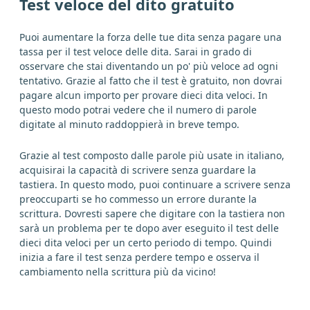
sì
caratteristico
esso
diventare
Test veloce del dito gratuito
Puoi aumentare la forza delle tue dita senza pagare una
su
restare
chi
suo
dare
qualche
tassa per il test veloce delle dita. Sarai in grado di
osservare che stai diventando un po' più veloce ad ogni
pure
parere
continuo
lo
vero
tentativo. Grazie al fatto che il test è gratuito, non dovrai
pagare alcun importo per provare dieci dita veloci. In
questo modo potrai vedere che il numero di parole
normale
vicino
attuale
uomo
digitate al minuto raddoppierà in breve tempo.
cui
ancora
prendere
Grazie al test composto dalle parole più usate in italiano,
acquisirai la capacità di scrivere senza guardare la
tastiera. In questo modo, puoi continuare a scrivere senza
preoccuparti se ho commesso un errore durante la
scrittura. Dovresti sapere che digitare con la tastiera non
sarà un problema per te dopo aver eseguito il test delle
dieci dita veloci per un certo periodo di tempo. Quindi
inizia a fare il test senza perdere tempo e osserva il
cambiamento nella scrittura più da vicino!