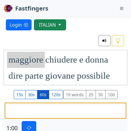
Fastfingers
Login
ITALIAN
maggiore
chiudere
e
donna
dire
parte
giovane
possibile
sotto
uscire
ma
prima
quello
15s
30s
60s
120s
10 words
25
50
100
impossibile
vostro
quale
sereno
meglio
stesso
venire
1:00