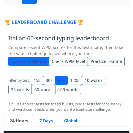
entrare
pensare
salvare
proprio
🏆 LEADERBOARD CHALLENGE 🏆
vi
arrivare
di
invece
e
mi
in
he
Italian 60-second typing leaderboard
altro
pieno
tempo
troppo
Compare recent WPM scores for this test mode, then take
the same challenge to see where you rank.
rendere
fra
andare
aspettare
Try this challenge
Check WPM level
Practice routine
mezzo
invece
russo
bello
15s
30s
60s
120s
10 words
Filter by test:
alcuno
russo
lei
mentre
25 words
50 words
100 words
Tip: use shorter tests for speed bursts, longer tests for consistency,
italiano
cominciare
capire
più
and word-count tests when you want a fixed-size challenge.
24 Hours
7 Days
Global
ultimo
bastare
sapere
solo