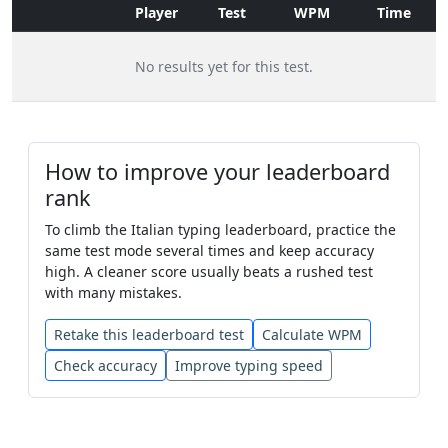
Player
Test
WPM
Time
come
alto
giorno
tutto
pieno
No results yet for this test.
voi
sentire
chiudere
lei
per
li
forse
lui
chiedere
da
vivere
How to improve your leaderboard
tornare
mezzo
anche
rank
To climb the Italian typing leaderboard, practice the
rispondere
questo
passare
noi
same test mode several times and keep accuracy
high. A cleaner score usually beats a rushed test
diventare
forte
conoscere
nero
with many mistakes.
Retake this leaderboard test
Calculate WPM
grigio
grande
essere
politico
Check accuracy
Improve typing speed
primo
chiedere
diverso
volere