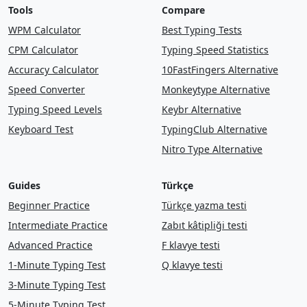
Tools
Compare
WPM Calculator
Best Typing Tests
CPM Calculator
Typing Speed Statistics
Accuracy Calculator
10FastFingers Alternative
Speed Converter
Monkeytype Alternative
Typing Speed Levels
Keybr Alternative
Keyboard Test
TypingClub Alternative
Nitro Type Alternative
Guides
Türkçe
Beginner Practice
Türkçe yazma testi
Intermediate Practice
Zabıt kâtipliği testi
Advanced Practice
F klavye testi
1-Minute Typing Test
Q klavye testi
3-Minute Typing Test
5-Minute Typing Test