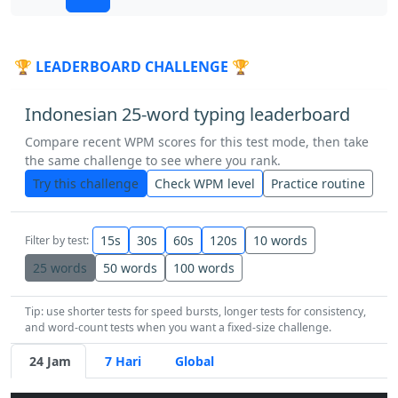
sambil
untuk
di
tinggi
tentang
🏆 LEADERBOARD CHALLENGE 🏆
baik
saat
lagi
baik
besar
yang
Indonesian 25-word typing leaderboard
pernah
terhadap
boleh
ku
Compare recent WPM scores for this test mode, then take
the same challenge to see where you rank.
seperti
bila
kembali
tanpa
Try this challenge
Check WPM level
Practice routine
bagus
oleh
maupun
terjadi
15s
30s
60s
120s
10 words
Filter by test:
baik
lalu
tahu
sini
hidup
mulai
25 words
50 words
100 words
Tip: use shorter tests for speed bursts, longer tests for consistency,
ini
perlu
mata
bukan
bagian
ia
and word-count tests when you want a fixed-size challenge.
24 Jam
7 Hari
Global
bagus
bahwa
malam
cukup