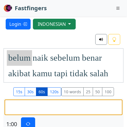
Fastfingers
Login
INDONESIAN
belum
naik
sebelum
benar
akibat
kamu
tapi
tidak
salah
juga
baru
telah
bukan
pula
15s
30s
60s
120s
10 words
25
50
100
nanti
dia
akan
menurut
kemudian
terlalu
mungkin
1:00