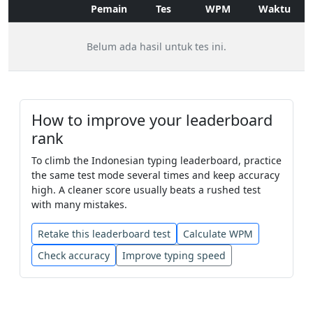
Pemain
Tes
WPM
Waktu
barang
salah
harga
kalau
naik
Belum ada hasil untuk tes ini.
cara
di
mereka
terlalu
tanpa
juga
belum
mereka
sehingga
How to improve your leaderboard
kecil
membuat
kepada
hari
rank
To climb the Indonesian typing leaderboard, practice
biasa
biasa
siap
makin
salah
the same test mode several times and keep accuracy
high. A cleaner score usually beats a rushed test
hal
yaitu
uang
pulang
menjadi
with many mistakes.
Retake this leaderboard test
Calculate WPM
bahkan
merupakan
selalu
Check accuracy
Improve typing speed
tersebut
punya
orang
sangat