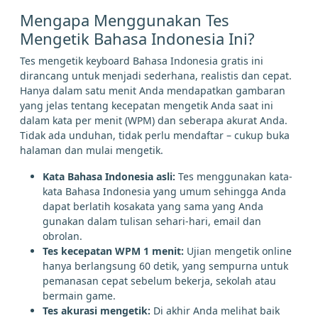
tentang
pusat
namun
harga
Mengapa Menggunakan Tes
Mengetik Bahasa Indonesia Ini?
kurang
sesuai
sedang
bisa
Tes mengetik keyboard Bahasa Indonesia gratis ini
dirancang untuk menjadi sederhana, realistis dan cepat.
suatu
malam
siapa
ada
tiba
lalu
Hanya dalam satu menit Anda mendapatkan gambaran
yang jelas tentang kecepatan mengetik Anda saat ini
tak
benar
sekali
antara
dalam kata per menit (WPM) dan seberapa akurat Anda.
Tidak ada unduhan, tidak perlu mendaftar – cukup buka
halaman dan mulai mengetik.
Kata Bahasa Indonesia asli:
Tes menggunakan kata-
kata Bahasa Indonesia yang umum sehingga Anda
dapat berlatih kosakata yang sama yang Anda
gunakan dalam tulisan sehari-hari, email dan
obrolan.
Tes kecepatan WPM 1 menit:
Ujian mengetik online
hanya berlangsung 60 detik, yang sempurna untuk
pemanasan cepat sebelum bekerja, sekolah atau
bermain game.
Tes akurasi mengetik:
Di akhir Anda melihat baik