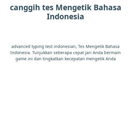
jauh
melalui
kepala
makin
canggih tes Mengetik Bahasa
Indonesia
yaitu
naik
cara
kecuali
tapi
jauh
sini
anda
sekalipun
sebab
advanced typing test indonesian, Tes Mengetik Bahasa
tersebut
sebuah
semua
ia
perlu
Indonesia. Tunjukkan seberapa cepat jari Anda bermain
game ini dan tingkatkan kecepatan mengetik Anda
yaitu
tetapi
itu
baru
sesuatu
tengah
ketika
terhadap
tinggi
kurang
membuat
bersama
baik
dari
kemudian
harus
air
pernah